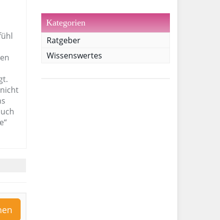
Kategorien
fühl
Ratgeber
Wissenswertes
gen
gt.
nicht
ns
auch
e“
hen