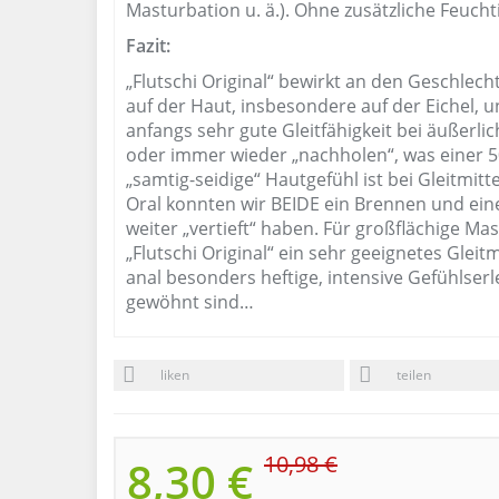
Masturbation u. ä.). Ohne zusätzliche Feuchti
Fazit:
„Flutschi Original“ bewirkt an den Geschlec
auf der Haut, insbesondere auf der Eichel, u
anfangs sehr gute Gleitfähigkeit bei äußerl
oder immer wieder „nachholen“, was einer 
„samtig-seidige“ Hautgefühl ist bei Gleitmitte
Oral konnten wir BEIDE ein Brennen und ein
weiter „vertieft“ haben. Für großflächige Ma
„Flutschi Original“ ein sehr geeignetes Gleit
anal besonders heftige, intensive Gefühlser
gewöhnt sind…
liken
teilen
10,98 €
8,30 €