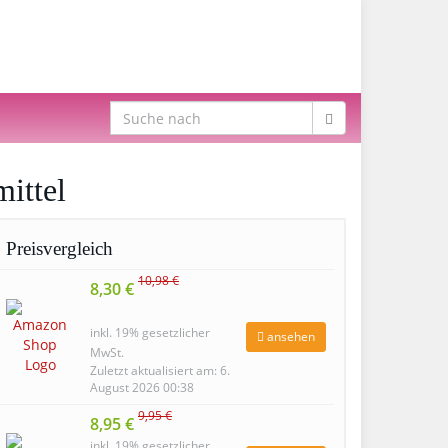
mittel
Preisvergleich
10,98 €
8,30 €
inkl. 19% gesetzlicher
ansehen
MwSt.
Zuletzt aktualisiert am: 6.
August 2026 00:38
9,95 €
8,95 €
inkl. 19% gesetzlicher