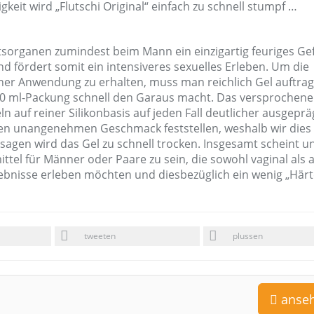
gkeit wird „Flutschi Original“ einfach zu schnell stumpf …
htsorganen zumindest beim Mann ein einzigartig feuriges Ge
nd fördert somit ein intensiveres sexuelles Erleben. Um die
icher Anwendung zu erhalten, muss man reichlich Gel auftra
50 ml-Packung schnell den Garaus macht. Das versprochene
ln auf reiner Silikonbasis auf jeden Fall deutlicher ausgeprä
en unangenehmen Geschmack feststellen, weshalb wir dies 
ssagen wird das Gel zu schnell trocken. Insgesamt scheint u
mittel für Männer oder Paare zu sein, die sowohl vaginal als 
lebnisse erleben möchten und diesbezüglich ein wenig „Härt
tweeten
plussen
anse