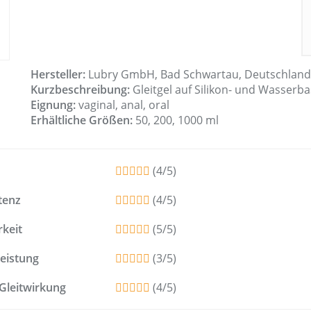
Hersteller:
Lubry GmbH, Bad Schwartau, Deutschland
Kurzbeschreibung:
Gleitgel auf Silikon- und Wasserba
Eignung:
vaginal, anal, oral
Erhältliche Größen:
50, 200, 1000 ml
(4/5)
tenz
(4/5)
rkeit
(5/5)
Leistung
(3/5)
Gleitwirkung
(4/5)