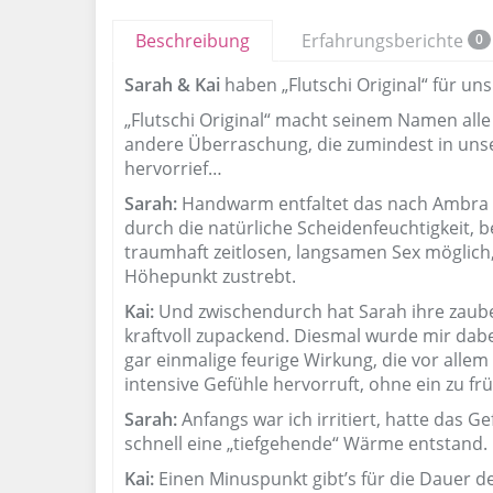
Beschreibung
Erfahrungsberichte
0
Sarah & Kai
haben „Flutschi Original“ für uns
„Flutschi Original“ macht seinem Namen alle 
andere Überraschung, die zumindest in unse
hervorrief…
Sarah:
Handwarm entfaltet das nach Ambra du
durch die natürliche Scheidenfeuchtigkeit, 
traumhaft zeitlosen, langsamen Sex möglich,
Höhepunkt zustrebt.
Kai:
Und zwischendurch hat Sarah ihre zauber
kraftvoll zupackend. Diesmal wurde mir dabei 
gar einmalige feurige Wirkung, die vor allem
intensive Gefühle hervorruft, ohne ein zu 
Sarah:
Anfangs war ich irritiert, hatte das
schnell eine „tiefgehende“ Wärme entstand.
Kai:
Einen Minuspunkt gibt’s für die Dauer d